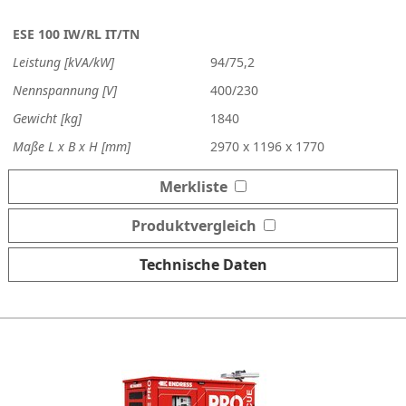
ESE 100 IW/RL IT/TN
Leistung [kVA/kW]
94/75,2
Nennspannung [V]
400/230
Gewicht [kg]
1840
Maße L x B x H [mm]
2970 x 1196 x 1770
Merkliste
Produktvergleich
Technische Daten