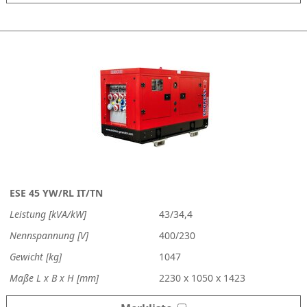
ESE 45 YW/RL IT/TN
Leistung [kVA/kW]
43/34,4
Nennspannung [V]
400/230
Gewicht [kg]
1047
Maße L x B x H [mm]
2230 x 1050 x 1423