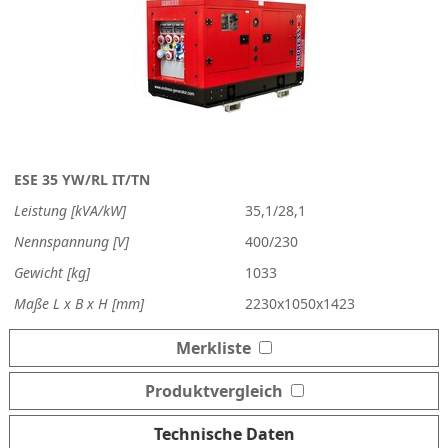
ESE 35 YW/RL IT/TN
Leistung [kVA/kW]
35,1/28,1
Nennspannung [V]
400/230
Gewicht [kg]
1033
Maße L x B x H [mm]
2230x1050x1423
Merkliste
Produktvergleich
Technische Daten