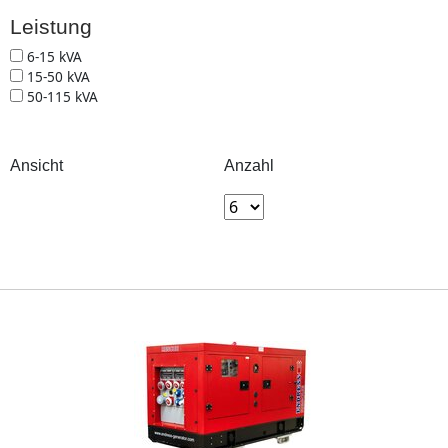
Leistung
Leistung
6-15 kVA
15-50 kVA
50-115 kVA
Ansicht
Anzahl