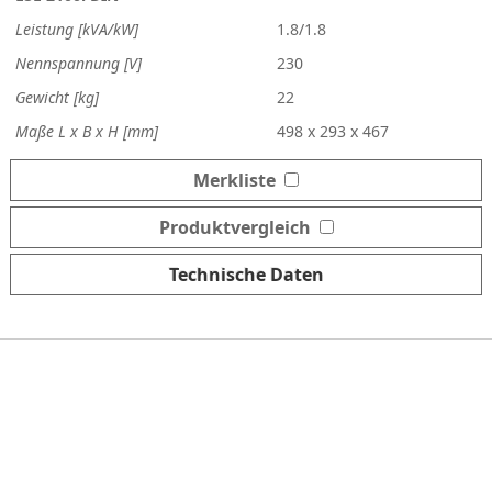
Leistung [kVA/kW]
1.8/1.8
Nennspannung [V]
230
Gewicht [kg]
22
Maße L x B x H [mm]
498 x 293 x 467
Merkliste
Produktvergleich
Technische Daten