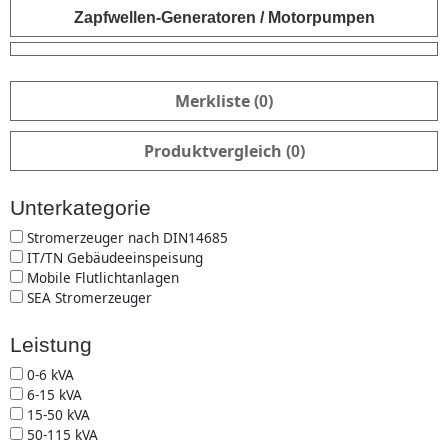
Zapfwellen-Generatoren / Motorpumpen
Merkliste (
)
0
Produktvergleich (
)
0
Unterkategorie
Kategorie
Stromerzeuger nach DIN14685
IT/TN Gebäudeeinspeisung
Mobile Flutlichtanlagen
SEA Stromerzeuger
Leistung
Leistung
0-6 kVA
6-15 kVA
15-50 kVA
50-115 kVA