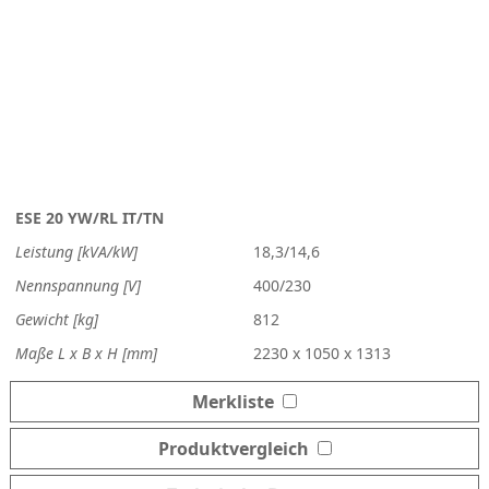
ESE 20 YW/RL IT/TN
Leistung [kVA/kW]
18,3/14,6
Nennspannung [V]
400/230
Gewicht [kg]
812
Maße L x B x H [mm]
2230 x 1050 x 1313
Merkliste
Produktvergleich