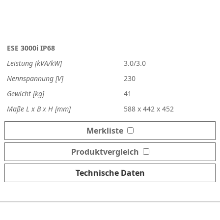
ESE 3000i IP68
Leistung [kVA/kW]
3.0/3.0
Nennspannung [V]
230
Gewicht [kg]
41
Maße L x B x H [mm]
588 x 442 x 452
Merkliste
Produktvergleich
Technische Daten