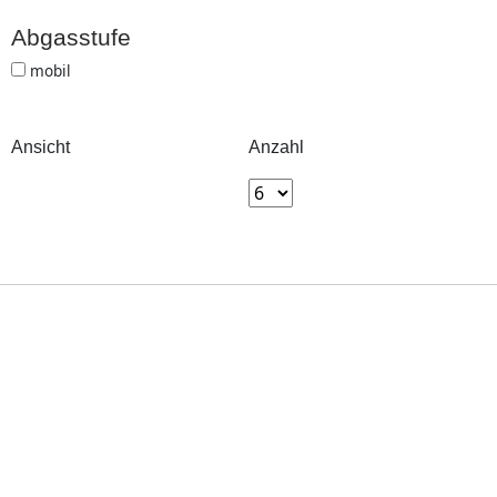
Abgasstufe
Abgasstufe
mobil
Ansicht
Anzahl